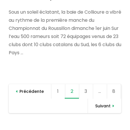
Sous un soleil éclatant, la baie de Collioure a vibré
au rythme de la première manche du
Championnat du Roussillon dimanche 1er juin Sur
l’eau 500 rameurs soit 72 équipages venus de 23
clubs dont 10 clubs catalans du Sud, les 6 clubs du
Pays …
P
1
Pag
2
Pag
3
Pag
…
8
Pag
Précédente
a
g
e
e
e
e
Suivant
i
n
a