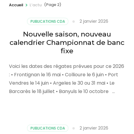
r
>
(Page 2)
Accueil
L’actu
e
s
2 janvier 2026
PUBLICATIONS CDA
s
Nouvelle saison, nouveau
e
calendrier Championnat de banc
z
fixe
E
n
Voici les dates des régates prévues pour ce 2026
t
: • Frontignan le 16 mai • Collioure le 6 juin • Port
r
Vendres le 14 juin • Argeles le 30 ou 31 mai • Le
é
Barcarès le 18 juillet • Banyuls le 10 octobre …
e
)
2 janvier 2026
PUBLICATIONS CDA