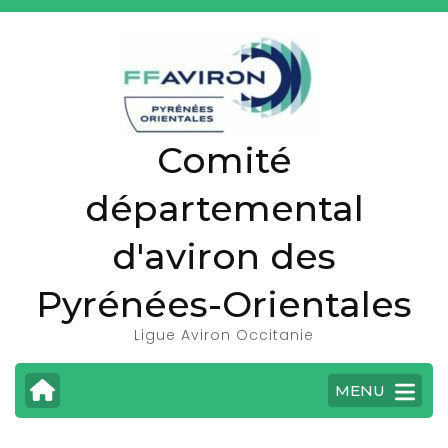
A
l
l
e
r
Comité
a
u
départemental
c
o
d'aviron des
n
t
Pyrénées-Orientales
e
Ligue Aviron Occitanie
n
u
MENU
(
P