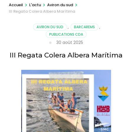
r
>
>
>
Accueil
L'actu
Aviron du sud
III Regata Colera Albera Marítima
e
s
AVIRON DU SUD
,
BARCAREMS
,
s
PUBLICATIONS CDA
e
30 août 2025
z
E
III Regata Colera Albera Marítima
n
t
r
é
e
)