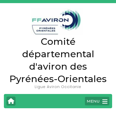
A
l
l
e
r
Comité
a
u
départemental
c
o
d'aviron des
n
t
Pyrénées-Orientales
e
Ligue Aviron Occitanie
n
u
MENU
(
P