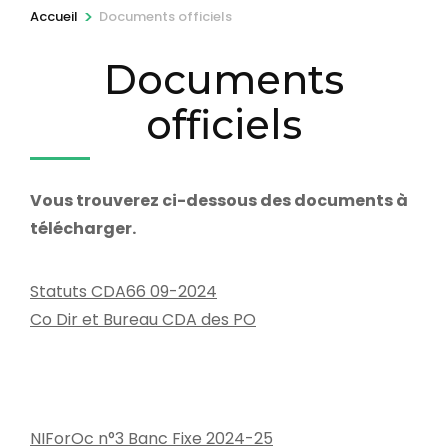
r
>
Accueil
Documents officiels
e
Documents
s
s
officiels
e
z
E
Vous trouverez ci-dessous des documents à
n
télécharger.
t
r
Statuts CDA66 09-2024
é
Co Dir et Bureau CDA des PO
e
)
NIForOc n°3 Banc Fixe 2024-25