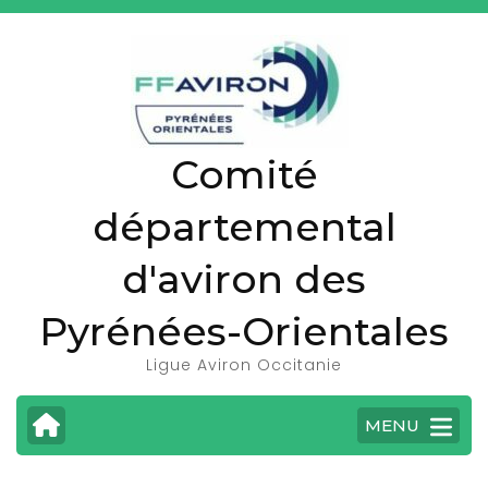
A
l
l
e
r
Comité
a
u
départemental
c
o
d'aviron des
n
t
Pyrénées-Orientales
e
Ligue Aviron Occitanie
n
u
MENU
(
P