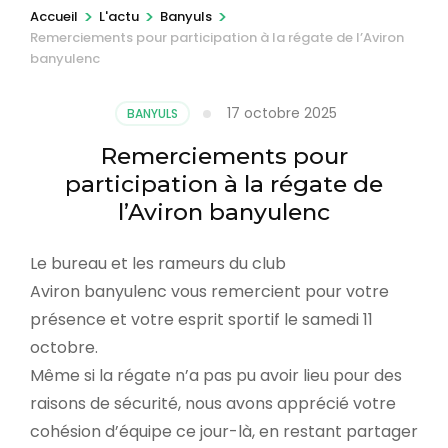
r
>
>
>
Accueil
L'actu
Banyuls
Remerciements pour participation à la régate de l’Aviron
e
banyulenc
s
s
17 octobre 2025
BANYULS
e
z
Remerciements pour
E
participation à la régate de
n
l’Aviron banyulenc
t
Le bureau et les rameurs du club
r
Aviron
banyulenc vous remercient pour votre
é
présence et votre esprit sportif le samedi 11
e
octobre.
)
Même si la régate n’a pas pu avoir lieu pour des
raisons de sécurité, nous avons apprécié votre
cohésion d’équipe ce jour-là, en restant partager