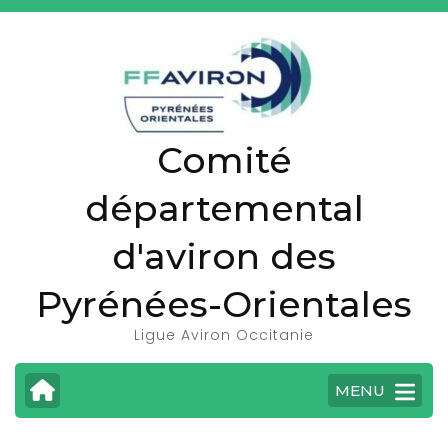
A
l
l
e
r
Comité
a
u
départemental
c
o
d'aviron des
n
t
Pyrénées-Orientales
e
Ligue Aviron Occitanie
n
u
MENU
(
P