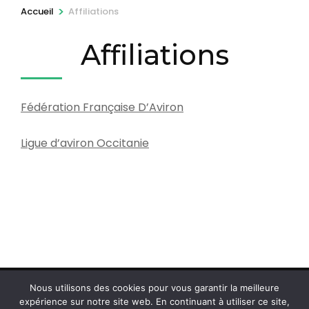
r
>
Accueil
Affiliations
e
Affiliations
s
s
e
z
Fédération Française D’Aviron
E
Ligue d’aviron Occitanie
n
t
r
é
e
)
Nous utilisons des cookies pour vous garantir la meilleure
© Copyright 2026
Comité départemental d'aviron des
expérience sur notre site web. En continuant à utiliser ce site,