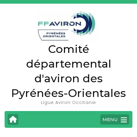
A
l
l
e
r
Comité
a
u
départemental
c
o
d'aviron des
n
t
Pyrénées-Orientales
e
Ligue Aviron Occitanie
n
u
MENU
(
P