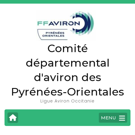
A
l
l
e
r
Comité
a
u
départemental
c
o
d'aviron des
n
t
Pyrénées-Orientales
e
Ligue Aviron Occitanie
n
u
MENU
(
P