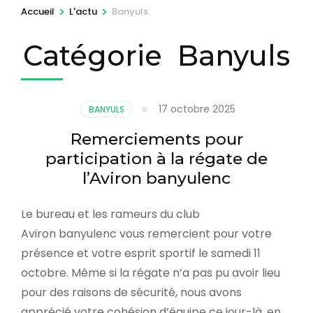
r
>
>
Accueil
L'actu
Banyuls
e
Catégorie
Banyuls
s
s
e
z
17 octobre 2025
BANYULS
E
Remerciements pour
n
participation à la régate de
t
l’Aviron banyulenc
r
é
Le bureau et les rameurs du club
e
Aviron banyulenc vous remercient pour votre
)
présence et votre esprit sportif le samedi 11
octobre. Même si la régate n’a pas pu avoir lieu
pour des raisons de sécurité, nous avons
apprécié votre cohésion d’équipe ce jour-là, en