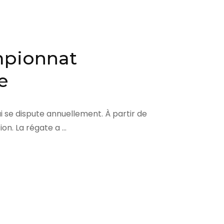
mpionnat
e
i se dispute annuellement. À partir de
ion. La régate a …