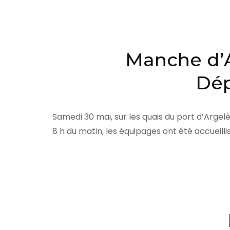
r
e
s
s
Manche d’
e
Dép
z
E
n
Samedi 30 mai, sur les quais du port d’Arge
t
8 h du matin, les équipages ont été accueilli
r
é
e
)