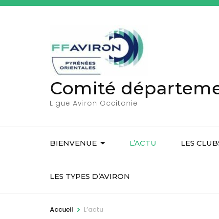
A
l
l
e
r
a
Comité départemen
u
c
Ligue Aviron Occitanie
o
n
t
BIENVENUE
L’ACTU
LES CLUB
e
n
LES TYPES D’AVIRON
u
(
>
Accueil
L’actu
P