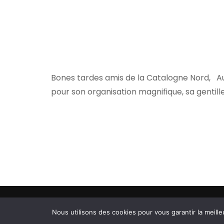
Bones tardes amis de la Catalogne Nord, Au 
pour son organisation magnifique, sa gentill
© Copyright 2026
Comité départemental d'aviron
Nous utilisons des cookies pour vous garantir la meille