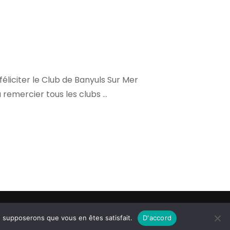
liciter le Club de Banyuls Sur Mer
à remercier tous les clubs …
e créé par la société Efficial Web
Plan du site
us supposerons que vous en êtes satisfait.
D'accord