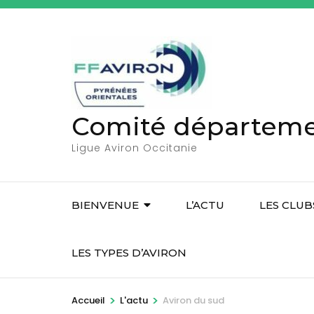
A
l
l
e
r
a
Comité départemen
u
c
Ligue Aviron Occitanie
o
n
t
BIENVENUE
L’ACTU
LES CLUB
e
n
LES TYPES D’AVIRON
u
(
>
>
Accueil
L'actu
Aviron du sud
P