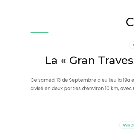
r
e
C
s
s
e
z
E
La « Gran Traves
n
t
r
Ce samedi 13 de Septembre a eu lieu la 19a e
é
divisé en deux parties d’environ 10 km, ave
e
)
AVIRO