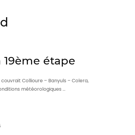
ud
sa 19ème étape
couvrait Collioure – Banyuls – Colera,
conditions météorologiques …
5