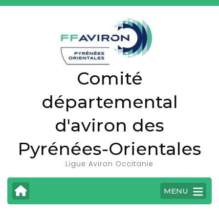
A
l
l
e
r
Comité
a
u
départemental
c
o
d'aviron des
n
t
Pyrénées-Orientales
e
Ligue Aviron Occitanie
n
u
MENU
(
P