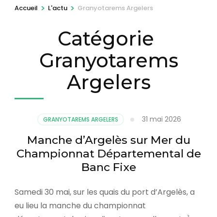
r
>
>
Accueil
L'actu
Granyotarems Argelers
e
Catégorie
s
s
Granyotarems
e
z
Argelers
E
n
t
31 mai 2026
GRANYOTAREMS ARGELERS
r
Manche d’Argelès sur Mer du
é
Championnat Départemental de
e
Banc Fixe
)
Samedi 30 mai, sur les quais du port d’Argelès, a
eu lieu la manche du championnat