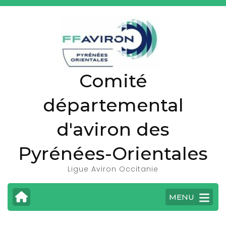
A
l
l
e
r
Comité
a
u
départemental
c
o
d'aviron des
n
t
Pyrénées-Orientales
e
Ligue Aviron Occitanie
n
u
MENU
(
P