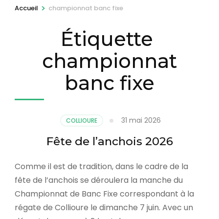
r
>
Accueil
championnat banc fixe
e
Étiquette
s
s
championnat
e
z
banc fixe
E
n
t
31 mai 2026
COLLIOURE
r
Fête de l’anchois 2026
é
e
Comme il est de tradition, dans le cadre de la
)
fête de l’anchois se déroulera la manche du
Championnat de Banc Fixe correspondant à la
régate de Collioure le dimanche 7 juin. Avec un