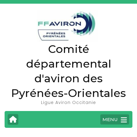
A
l
l
e
r
Comité
a
u
départemental
c
o
d'aviron des
n
t
Pyrénées-Orientales
e
Ligue Aviron Occitanie
n
u
MENU
(
P