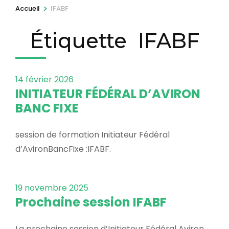
r
>
Accueil
IFABF
e
Étiquette
IFABF
s
s
e
z
14 février 2026
INITIATEUR FÉDÉRAL D’AVIRON
E
BANC FIXE
n
t
session de formation Initiateur Fédéral
r
d’AvironBancFixe :IFABF.
é
e
)
19 novembre 2025
Prochaine session IFABF
La prochaine session d’Initiateur Fédéral Aviron