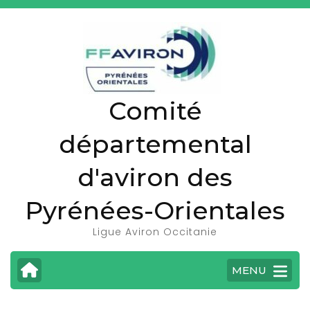
A
l
l
e
r
Comité
a
u
départemental
c
o
d'aviron des
n
t
Pyrénées-Orientales
e
Ligue Aviron Occitanie
n
u
MENU
(
P