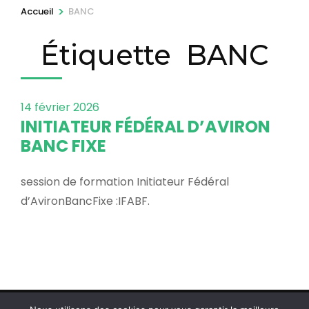
r
>
Accueil
BANC
e
Étiquette
BANC
s
s
e
z
14 février 2026
INITIATEUR FÉDÉRAL D’AVIRON
E
BANC FIXE
n
t
session de formation Initiateur Fédéral
r
d’AvironBancFixe :IFABF.
é
e
)