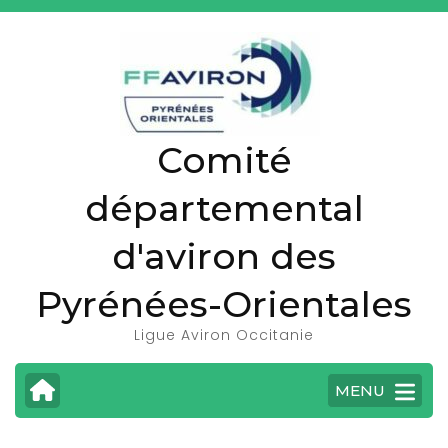
A
l
l
e
r
Comité
a
u
départemental
c
o
d'aviron des
n
t
Pyrénées-Orientales
e
Ligue Aviron Occitanie
n
u
MENU
(
P