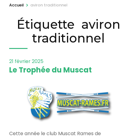
r
>
Accueil
aviron traditionnel
e
Étiquette
aviron
s
s
traditionnel
e
z
E
21 février 2025
n
Le Trophée du Muscat
t
r
é
e
)
Cette année le club Muscat Rames de