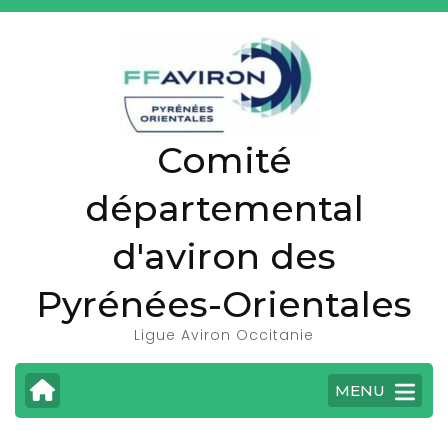
A
l
l
e
r
Comité
a
u
départemental
c
o
d'aviron des
n
t
Pyrénées-Orientales
e
Ligue Aviron Occitanie
n
u
MENU
(
P