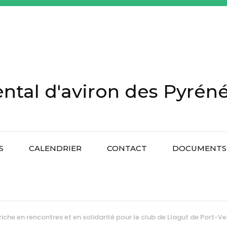
tal d'aviron des Pyréné
S
CALENDRIER
CONTACT
DOCUMENTS 
riche en rencontres et en solidarité pour le club de Llagut de Port-V