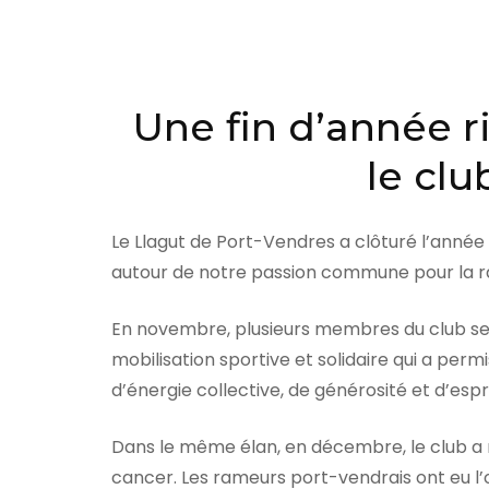
r
e
s
s
Une fin d’année r
e
le cl
z
E
n
Le Llagut de Port-Vendres a clôturé l’année
t
autour de notre passion commune pour la ra
r
é
En novembre, plusieurs membres du club se 
e
mobilisation sportive et solidaire qui a per
)
d’énergie collective, de générosité et d’espr
Dans le même élan, en décembre, le club a rép
cancer. Les rameurs port-vendrais ont eu l’o