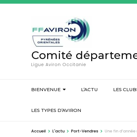
A
l
l
e
r
a
Comité départemen
u
c
Ligue Aviron Occitanie
o
n
t
BIENVENUE
L’ACTU
LES CLUB
e
n
LES TYPES D’AVIRON
u
(
>
>
>
Accueil
L'actu
Port-Vendres
Une fin d’année 
P