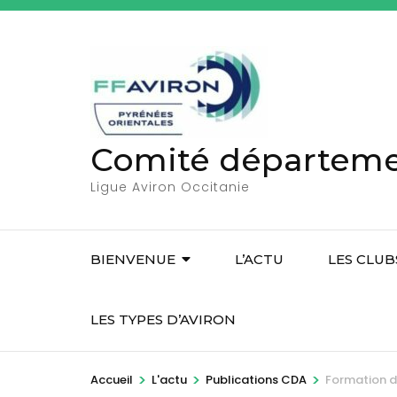
A
l
l
e
r
a
Comité départemen
u
c
Ligue Aviron Occitanie
o
n
t
BIENVENUE
L’ACTU
LES CLUB
e
n
LES TYPES D’AVIRON
u
(
>
>
>
Accueil
L'actu
Publications CDA
Formation d
P