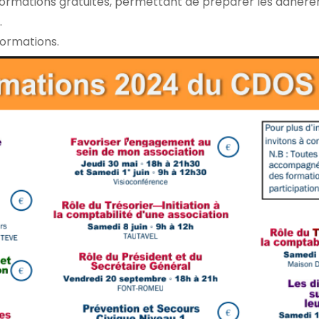
2 formations gratuites, permettant de préparer les adhéren
.
formations.