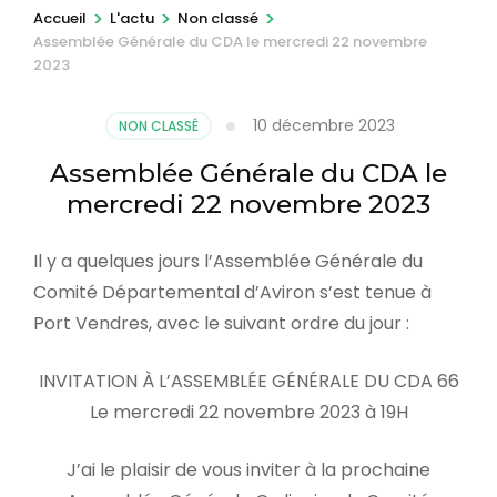
r
>
>
>
Accueil
L'actu
Non classé
Assemblée Générale du CDA le mercredi 22 novembre
e
2023
s
s
10 décembre 2023
NON CLASSÉ
e
z
Assemblée Générale du CDA le
E
mercredi 22 novembre 2023
n
Il y a quelques jours l’Assemblée Générale du
t
Comité Départemental d’Aviron s’est tenue à
r
Port Vendres, avec le suivant ordre du jour :
é
e
INVITATION À L’ASSEMBLÉE GÉNÉRALE DU CDA 66
)
Le mercredi 22 novembre 2023 à 19H
J’ai le plaisir de vous inviter à la prochaine