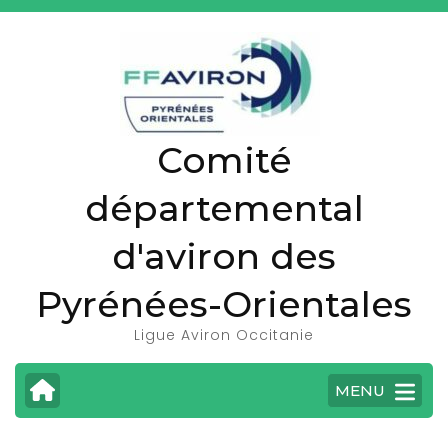
A
l
l
e
r
Comité
a
u
départemental
c
o
d'aviron des
n
t
Pyrénées-Orientales
e
Ligue Aviron Occitanie
n
u
MENU
(
P