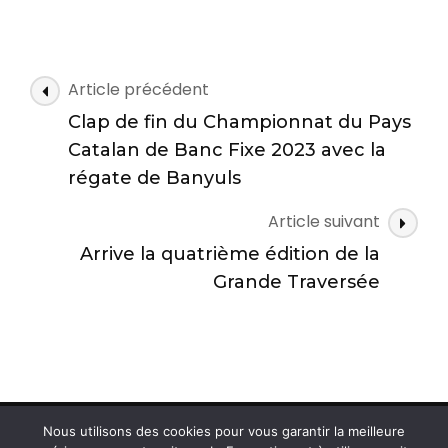
N
Article précédent
a
Clap de fin du Championnat du Pays
v
Catalan de Banc Fixe 2023 avec la
i
régate de Banyuls
g
Article suivant
a
t
Arrive la quatrième édition de la
i
Grande Traversée
o
n
d
e
s
Nous utilisons des cookies pour vous garantir la meilleure
© Copyright 2026
Comité départemental d'aviron des