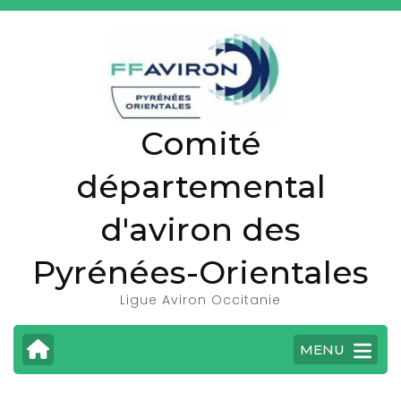
A
l
l
e
r
Comité
a
u
départemental
c
o
d'aviron des
n
t
Pyrénées-Orientales
e
Ligue Aviron Occitanie
n
u
MENU
(
P